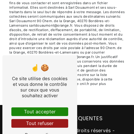
fins de vous contacter et sont enregistrées dans un fichier
informatisé. Elles sont destinées à Sarl Douaumont et ses sous-
traitants dans le seul but de répondre à votre message. Les données
collectées seront communiquées aux seuls destinataires suivants:
Sarl Douaumont 90 Chem. de la Grange, 40270 Bordères-et-
Lamensans sarldouaumont@orange.fr. Vous disposez de droits
d’accès, de rectification, d’effacement, de portabilité, de limitation,
d’opposition, de retrait de votre consentement à tout moment et du
droit d’introduire une réclamation auprès d’une autorité de contrôle,
ainsi que d’organiser le sort de vos données post-mortem. Vous
pouvez exercer ces droits par voie postale à l'adresse 90 Chem. de
la Grange, 40270 Bordères-et-Lamensans ou par courrier
électronique à l'adresse sarldouaumont@orange.fr. Un justificatif
d'identité pourra vous être demandé. Nous conservons vos données
pendant la période de prise de contact puis pendant la durée de
prescription légale aux fins probatoires et de gestion des
contentieux. Vous avez le droit de vous inscrire sur la liste
Ce site utilise des cookies
d'opposition au démarchage téléphonique, disponible à cette
et vous donne le contrôle
adresse:
Bloctel.gouv.fr
. Consultez le site cnil.fr pour plus
d’informations sur vos droits.
sur ceux que vous
souhaitez activer
Tout accepter
RECHERCHES FRÉQUENTES
Tout refuser
©
Vistalid
- 2026 - Tous droits réservés -