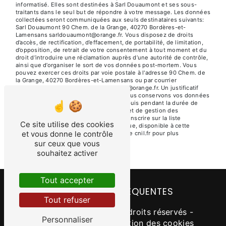
informatisé. Elles sont destinées à Sarl Douaumont et ses sous-
traitants dans le seul but de répondre à votre message. Les données
collectées seront communiquées aux seuls destinataires suivants:
Sarl Douaumont 90 Chem. de la Grange, 40270 Bordères-et-
Lamensans sarldouaumont@orange.fr. Vous disposez de droits
d’accès, de rectification, d’effacement, de portabilité, de limitation,
d’opposition, de retrait de votre consentement à tout moment et du
droit d’introduire une réclamation auprès d’une autorité de contrôle,
ainsi que d’organiser le sort de vos données post-mortem. Vous
pouvez exercer ces droits par voie postale à l'adresse 90 Chem. de
la Grange, 40270 Bordères-et-Lamensans ou par courrier
électronique à l'adresse sarldouaumont@orange.fr. Un justificatif
d'identité pourra vous être demandé. Nous conservons vos données
pendant la période de prise de contact puis pendant la durée de
prescription légale aux fins probatoires et de gestion des
contentieux. Vous avez le droit de vous inscrire sur la liste
Ce site utilise des cookies
d'opposition au démarchage téléphonique, disponible à cette
et vous donne le contrôle
adresse:
Bloctel.gouv.fr
. Consultez le site cnil.fr pour plus
d’informations sur vos droits.
sur ceux que vous
souhaitez activer
Tout accepter
RECHERCHES FRÉQUENTES
Tout refuser
©
Vistalid
- 2026 - Tous droits réservés -
Personnaliser
Mentions légales
-
Gestion des cookies