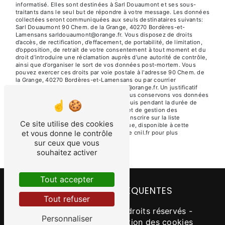
informatisé. Elles sont destinées à Sarl Douaumont et ses sous-
traitants dans le seul but de répondre à votre message. Les données
collectées seront communiquées aux seuls destinataires suivants:
Sarl Douaumont 90 Chem. de la Grange, 40270 Bordères-et-
Lamensans sarldouaumont@orange.fr. Vous disposez de droits
d’accès, de rectification, d’effacement, de portabilité, de limitation,
d’opposition, de retrait de votre consentement à tout moment et du
droit d’introduire une réclamation auprès d’une autorité de contrôle,
ainsi que d’organiser le sort de vos données post-mortem. Vous
pouvez exercer ces droits par voie postale à l'adresse 90 Chem. de
la Grange, 40270 Bordères-et-Lamensans ou par courrier
électronique à l'adresse sarldouaumont@orange.fr. Un justificatif
d'identité pourra vous être demandé. Nous conservons vos données
pendant la période de prise de contact puis pendant la durée de
prescription légale aux fins probatoires et de gestion des
contentieux. Vous avez le droit de vous inscrire sur la liste
Ce site utilise des cookies
d'opposition au démarchage téléphonique, disponible à cette
et vous donne le contrôle
adresse:
Bloctel.gouv.fr
. Consultez le site cnil.fr pour plus
d’informations sur vos droits.
sur ceux que vous
souhaitez activer
Tout accepter
RECHERCHES FRÉQUENTES
Tout refuser
©
Vistalid
- 2026 - Tous droits réservés -
Personnaliser
Mentions légales
-
Gestion des cookies