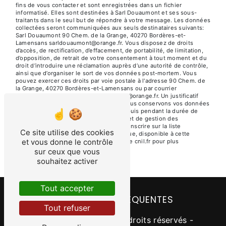
fins de vous contacter et sont enregistrées dans un fichier
informatisé. Elles sont destinées à Sarl Douaumont et ses sous-
traitants dans le seul but de répondre à votre message. Les données
collectées seront communiquées aux seuls destinataires suivants:
Sarl Douaumont 90 Chem. de la Grange, 40270 Bordères-et-
Lamensans sarldouaumont@orange.fr. Vous disposez de droits
d’accès, de rectification, d’effacement, de portabilité, de limitation,
d’opposition, de retrait de votre consentement à tout moment et du
droit d’introduire une réclamation auprès d’une autorité de contrôle,
ainsi que d’organiser le sort de vos données post-mortem. Vous
pouvez exercer ces droits par voie postale à l'adresse 90 Chem. de
la Grange, 40270 Bordères-et-Lamensans ou par courrier
électronique à l'adresse sarldouaumont@orange.fr. Un justificatif
d'identité pourra vous être demandé. Nous conservons vos données
pendant la période de prise de contact puis pendant la durée de
prescription légale aux fins probatoires et de gestion des
contentieux. Vous avez le droit de vous inscrire sur la liste
Ce site utilise des cookies
d'opposition au démarchage téléphonique, disponible à cette
et vous donne le contrôle
adresse:
Bloctel.gouv.fr
. Consultez le site cnil.fr pour plus
d’informations sur vos droits.
sur ceux que vous
souhaitez activer
Tout accepter
RECHERCHES FRÉQUENTES
Tout refuser
©
Vistalid
- 2026 - Tous droits réservés -